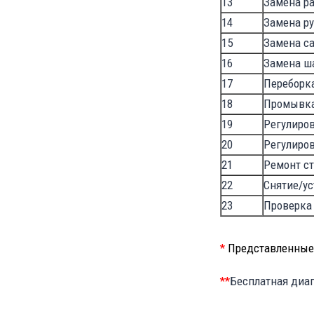
13
Замена р
14
Замена ру
15
Замена с
16
Замена ш
17
Переборка
18
Промывка
19
Регулиро
20
Регулиро
21
Ремонт ст
22
Снятие/у
23
Проверка
*
Представленные 
**
Бесплатная диаг