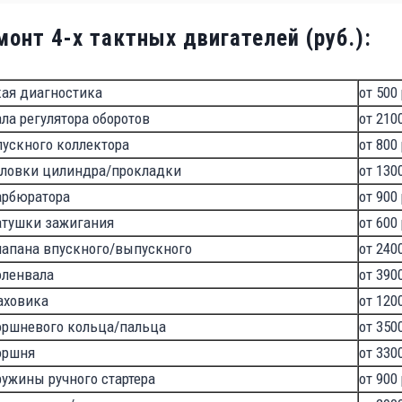
онт 4-х тактных двигателей (руб.):
кая диагностика
от 500
ла регулятора оборотов
от 210
ускного коллектора
от 800
оловки цилиндра/прокладки
от 130
арбюратора
от 900
атушки зажигания
от 600
лапана впускного/выпускного
от 240
оленвала
от 390
аховика
от 120
оршневого кольца/пальца
от 350
оршня
от 330
ужины ручного стартера
от 900