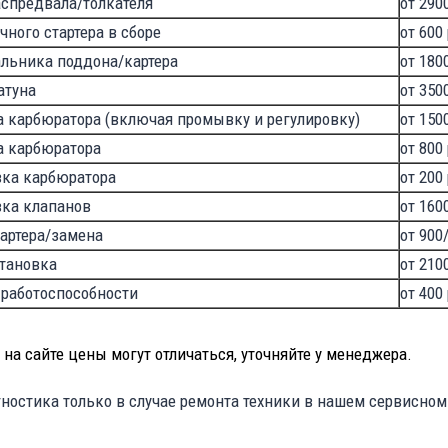
аспредвала/толкателя
от 290
чного стартера в сборе
от 600
альника поддона/картера
от 180
атуна
от 350
 карбюратора (включая промывку и регулировку)
от 150
 карбюратора
от 800
вка карбюратора
от 200
вка клапанов
от 160
артера/замена
от 900
становка
от 210
 работоспособности
от 400
на сайте цены могут отличаться, уточняйте у менеджера.
ностика только в случае ремонта техники в нашем сервисном