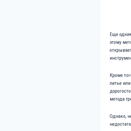
Еще одним
этому мет
открывает
инструме
Кроме тог
литье или
дорогосто
метода тр
Однако, н
недостатк