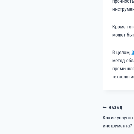
прочность
инструмен
Кроме тог
может быт
В целом,
метод обл
промышлен
технологи
НАВИГАЦИ
НАЗАД
ПО
Какие услуги 
ЗАПИСЯМ
инструмента?