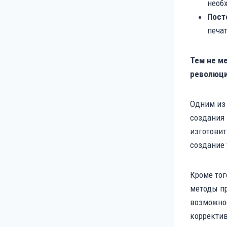
необ
Пост
печат
Тем не м
революци
Одним из 
создания 
изготовит
создание 
Кроме тог
методы пр
возможнос
корректив