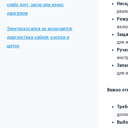
Наса
слабо дует: засор или износ
разл
двигателя
Режу
вклю
Электрокосилка не включается:
Защи
диагностика кабеля, кнопки и
для 
щеток
Ручк
инст
Запа
для 
Важно от
Треб
допол
Выбо