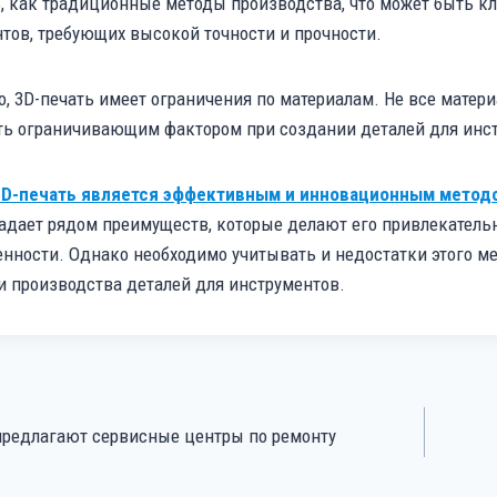
, как традиционные методы производства, что может быть к
тов, требующих высокой точности и прочности.
о, 3D-печать имеет ограничения по материалам. Не все матери
ь ограничивающим фактором при создании деталей для инст
3D-печать является эффективным и инновационным методо
адает рядом преимуществ, которые делают его привлекатель
ности. Однако необходимо учитывать и недостатки этого ме
и производства деталей для инструментов.
Я
предлагают сервисные центры по ремонту