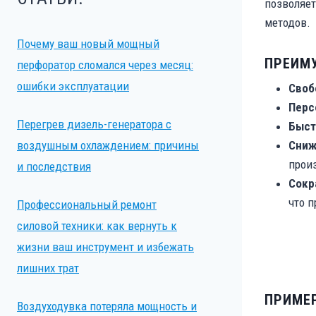
позволяет
методов.
Почему ваш новый мощный
ПРЕИМУ
перфоратор сломался через месяц:
ошибки эксплуатации
Своб
Перс
Перегрев дизель-генератора с
Быст
воздушным охлаждением: причины
Сниж
произ
и последствия
Сокр
что п
Профессиональный ремонт
силовой техники: как вернуть к
жизни ваш инструмент и избежать
лишних трат
ПРИМЕР
Воздуходувка потеряла мощность и