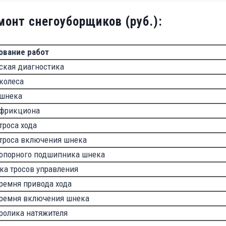
монт снегоуборщиков (руб.):
ование работ
ская диагностика
колеса
 шнека
 фрикциона
троса хода
троса включения шнека
опорного подшипника шнека
ка тросов управления
ремня привода хода
ремня включения шнека
ролика натяжителя