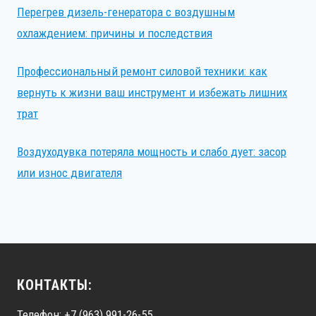
Перегрев дизель-генератора с воздушным
охлаждением: причины и последствия
Профессиональный ремонт силовой техники: как
вернуть к жизни ваш инструмент и избежать лишних
трат
Воздуходувка потеряла мощность и слабо дует: засор
или износ двигателя
КОНТАКТЫ:
Телефон:
+7 (963) 991-26-55