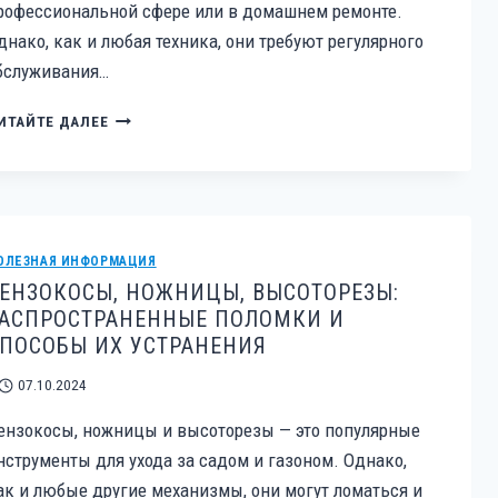
рофессиональной сфере или в домашнем ремонте.
днако, как и любая техника, они требуют регулярного
бслуживания…
ПЕРЕМОТКА
ИТАЙТЕ ДАЛЕЕ
СТАТОРОВ
И
РОТОРОВ
ДЛЯ
ЭЛЕКТРОИНСТРУМЕНТА:
ПОЧЕМУ
ОЛЕЗНАЯ ИНФОРМАЦИЯ
ЭТО
ЕНЗОКОСЫ, НОЖНИЦЫ, ВЫСОТОРЕЗЫ:
НЕОБХОДИМО
АСПРОСТРАНЕННЫЕ ПОЛОМКИ И
ДЛЯ
ПОСОБЫ ИХ УСТРАНЕНИЯ
ДОЛГОВЕЧНОСТИ
И
07.10.2024
ЭФФЕКТИВНОСТИ
ВАШИХ
ензокосы, ножницы и высоторезы — это популярные
УСТРОЙСТВ?
нструменты для ухода за садом и газоном. Однако,
ак и любые другие механизмы, они могут ломаться и