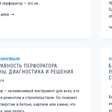
п
перфоратор — это не…
О
КАК
ДАЛЕЕ
о
ВЫБРАТЬ
НАДЕЖНЫЙ
Ч
ПЕРФОРАТОР:
ТОП-5
ЛУЧШИХ
МОДЕЛЕЙ
ДЛЯ
ВАШЕГО
ИНФОРМАЦИЯ
П
РЕМОНТА
АВНОСТЬ ПЕРФОРАТОРА:
Б
НЫ, ДИАГНОСТИКА И РЕШЕНИЯ
Р
С
024
р — незаменимый инструмент для всех, кто
Б
я ремонтом и строительством. Он поможет
и
тверстие в бетоне, кирпиче или камне, что
к
е, чем делать…