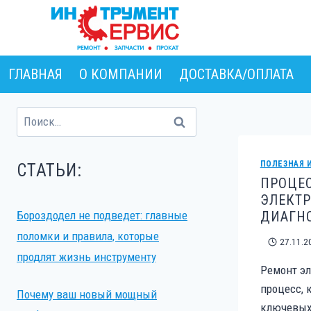
Перейти
к
содержимому
ГЛАВНАЯ
О КОМПАНИИ
ДОСТАВКА/ОПЛАТА
Найти:
ПОЛЕЗНАЯ 
СТАТЬИ:
ПРОЦЕ
ЭЛЕКТР
Бороздодел не подведет: главные
ДИАГНО
поломки и правила, которые
27.11.2
продлят жизнь инструменту
Ремонт эл
процесс, 
Почему ваш новый мощный
ключевых 