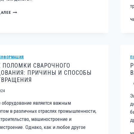
т
НЕИСПРАВНОСТЬ
ДАЛЕЕ
ПЕРФОРАТОРА:
Ч
ПРИЧИНЫ,
ДИАГНОСТИКА
И
РЕШЕНИЯ
ИНФОРМАЦИЯ
П
Е ПОЛОМКИ СВАРОЧНОГО
Р
ДОВАНИЯ: ПРИЧИНЫ И СПОСОБЫ
ТВРАЩЕНИЯ
024
Э
е оборудование является важным
д
том в различных отраслях промышленности,
б
троительство, машиностроение и
д
естроение. Однако, как и любое другое
Ч