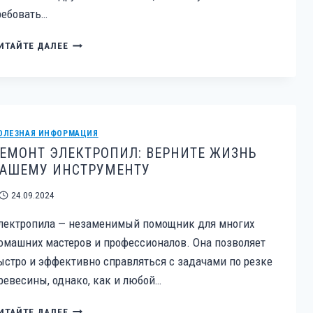
ребовать…
БЕНЗОКОСЫ,
ИТАЙТЕ ДАЛЕЕ
НОЖНИЦЫ,
ВЫСОТОРЕЗЫ:
РАСПРОСТРАНЕННЫЕ
ПОЛОМКИ
И
СПОСОБЫ
ОЛЕЗНАЯ ИНФОРМАЦИЯ
ИХ
ЕМОНТ ЭЛЕКТРОПИЛ: ВЕРНИТЕ ЖИЗНЬ
УСТРАНЕНИЯ
ВАШЕМУ ИНСТРУМЕНТУ
24.09.2024
лектропила — незаменимый помощник для многих
омашних мастеров и профессионалов. Она позволяет
ыстро и эффективно справляться с задачами по резке
ревесины, однако, как и любой…
РЕМОНТ
ИТАЙТЕ ДАЛЕЕ