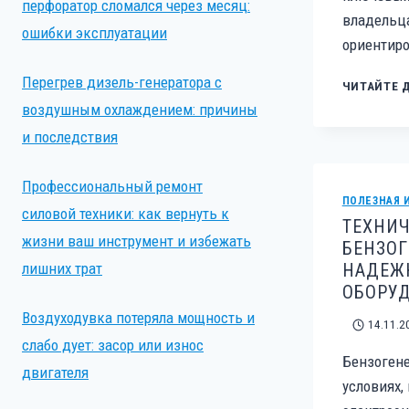
перфоратор сломался через месяц:
владельц
ошибки эксплуатации
ориентиро
Перегрев дизель-генератора с
ЧИТАЙТЕ 
воздушным охлаждением: причины
и последствия
Профессиональный ремонт
ПОЛЕЗНАЯ 
силовой техники: как вернуть к
ТЕХНИ
жизни ваш инструмент и избежать
БЕНЗОГ
НАДЕЖН
лишних трат
ОБОРУ
Воздуходувка потеряла мощность и
14.11.2
слабо дует: засор или износ
Бензоген
двигателя
условиях,