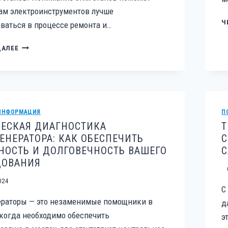
ам электроинструментов лучше
Ч
ваться в процессе ремонта и…
ПРОЦЕСС
ДАЛЕЕ
РЕМОНТА
ЭЛЕКТРОИНСТРУМЕНТОВ:
ОТ
ДИАГНОСТИКИ
ДО
ВОЗВРАТА
ИНФОРМАЦИЯ
П
ЧЕСКАЯ ДИАГНОСТИКА
Т
ЕНЕРАТОРА: КАК ОБЕСПЕЧИТЬ
С
ОСТЬ И ДОЛГОВЕЧНОСТЬ ВАШЕГО
С
ДОВАНИЯ
024
С
ераторы — это незаменимые помощники в
д
 когда необходимо обеспечить
э