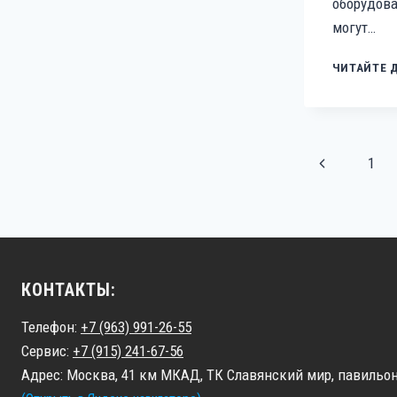
оборудова
могут…
ЧИТАЙТЕ 
НАВИГАЦИ
Предыдуща
1
ПО
СТРАНИЦА
страница
КОНТАКТЫ:
Телефон:
+7 (963) 991-26-55
Сервис:
+7 (915) 241-67-56
Адрес: Москва, 41 км МКАД, ТК Славянский мир, павильон