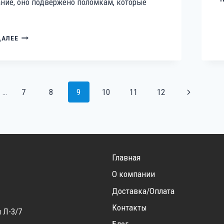
ние, оно подвержено поломкам, которые
ЧАСТЫЕ
ДАЛЕЕ
ПОЛОМКИ
СВАРОЧНОГО
ОБОРУДОВАНИЯ:
ПРИЧИНЫ
Я
И
я
Следующа
…
7
8
9
10
11
12
СПОСОБЫ
ПРЕДОТВРАЩЕНИЯ
М
страница
Главная
О компании
Доставка/Оплата
Контакты
 Л-3/7