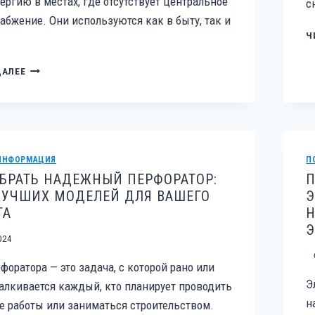
ергию в местах, где отсутствует центральное
с
абжение. Они используются как в быту, так и
Ч
ТЕХНИЧЕСКАЯ
ДАЛЕЕ
ДИАГНОСТИКА
БЕНЗОГЕНЕРАТОРА:
КАК
ОБЕСПЕЧИТЬ
НАДЕЖНОСТЬ
И
ИНФОРМАЦИЯ
П
ДОЛГОВЕЧНОСТЬ
БРАТЬ НАДЕЖНЫЙ ПЕРФОРАТОР:
П
ВАШЕГО
ЛУЧШИХ МОДЕЛЕЙ ДЛЯ ВАШЕГО
Э
ОБОРУДОВАНИЯ
ТА
Н
Э
024
форатора — это задача, с которой рано или
Э
алкивается каждый, кто планирует проводить
н
 работы или заниматься строительством.