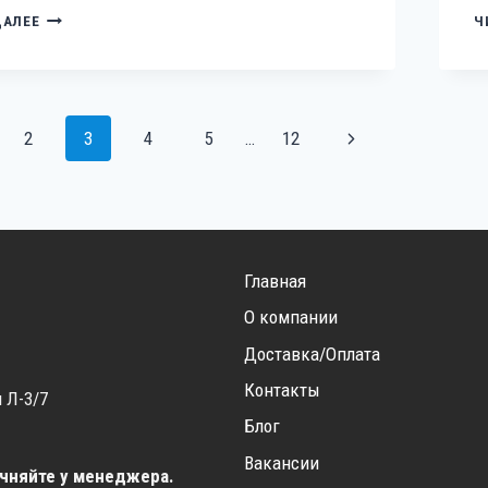
ГЕНЕРАТОР
ДАЛЕЕ
Ч
ВЫДАЁТ
НИЗКОЕ
НАПРЯЖЕНИЕ:
ЛАМПОЧКИ
Я
ТУСКЛО
я
Следующая
2
3
4
5
…
12
ГОРЯТ,
ТЕХНИКА
М
страница
«ГЛЮЧИТ»
—
КАК
ИСПРАВИТЬ
Главная
О компании
Доставка/Оплата
Контакты
 Л-3/7
Блог
Вакансии
очняйте у менеджера.