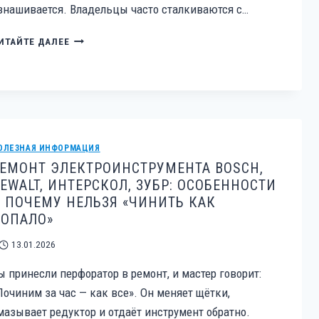
знашивается. Владельцы часто сталкиваются с…
ПЯТЬ
ИТАЙТЕ ДАЛЕЕ
ЛЕТ
НА
СЛУЖБЕ:
КОГДА
РЕМОНТ
ДИЗЕЛЬНОЙ
ТЕПЛОВОЙ
ОЛЕЗНАЯ ИНФОРМАЦИЯ
ПУШКИ
ЕМОНТ ЭЛЕКТРОИНСТРУМЕНТА BOSCH,
ВЫГОДНЕЕ
EWALT, ИНТЕРСКОЛ, ЗУБР: ОСОБЕННОСТИ
НОВОЙ
 ПОЧЕМУ НЕЛЬЗЯ «ЧИНИТЬ КАК
ПОКУПКИ
ОПАЛО»
13.01.2026
ы принесли перфоратор в ремонт, и мастер говорит:
Починим за час — как все». Он меняет щётки,
мазывает редуктор и отдаёт инструмент обратно.