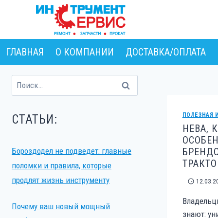
Перейти
к
содержимому
ГЛАВНАЯ
О КОМПАНИИ
ДОСТАВКА/ОПЛАТА
Найти:
ПОЛЕЗНАЯ 
СТАТЬИ:
НЕВА, 
ОСОБЕ
Бороздодел не подведет: главные
БРЕНДО
ТРАКТО
поломки и правила, которые
продлят жизнь инструменту
12.03.2
Владельцы
Почему ваш новый мощный
знают: ун