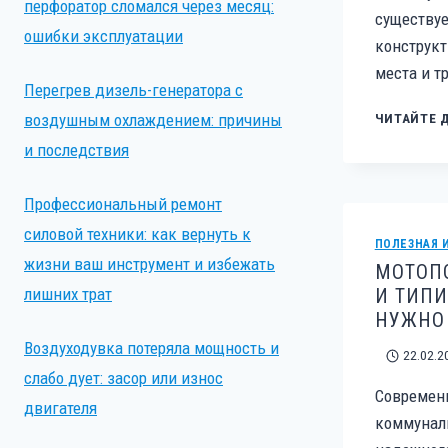
перфоратор сломался через месяц:
существуе
ошибки эксплуатации
конструкт
места и т
Перегрев дизель-генератора с
ЧИТАЙТЕ 
воздушным охлаждением: причины
и последствия
Профессиональный ремонт
силовой техники: как вернуть к
ПОЛЕЗНАЯ 
жизни ваш инструмент и избежать
МОТОПО
И ТИПИ
лишних трат
НУЖНО
Воздуходувка потеряла мощность и
22.02.2
слабо дует: засор или износ
Современн
двигателя
коммуналь