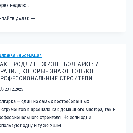
ерез неделю…
РЕМОНТ
ИТАЙТЕ ДАЛЕЕ
ЭЛЕКТРОИНСТРУМЕНТА
BOSCH,
DEWALT,
ИНТЕРСКОЛ,
ЗУБР:
ОСОБЕННОСТИ
ОЛЕЗНАЯ ИНФОРМАЦИЯ
И
АК ПРОДЛИТЬ ЖИЗНЬ БОЛГАРКЕ: 7
ПОЧЕМУ
РАВИЛ, КОТОРЫЕ ЗНАЮТ ТОЛЬКО
НЕЛЬЗЯ
РОФЕССИОНАЛЬНЫЕ СТРОИТЕЛИ
«ЧИНИТЬ
КАК
23.12.2025
ПОПАЛО»
олгарка — один из самых востребованных
нструментов в арсенале как домашнего мастера, так и
рофессионального строителя. Но если одни
спользуют одну и ту же УШМ…