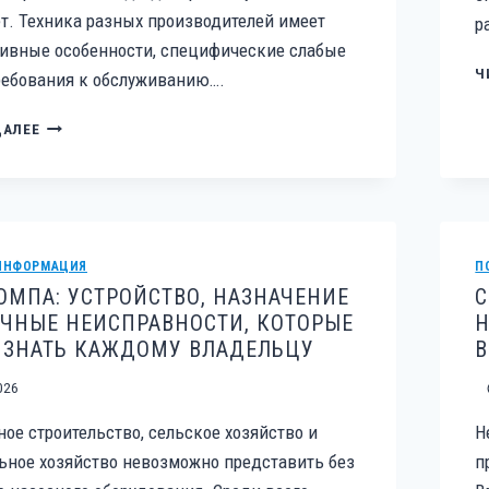
т. Техника разных производителей имеет
р
ивные особенности, специфические слабые
Ч
ребования к обслуживанию….
НЕВА,
ДАЛЕЕ
КАСКАД,
БЕЛАРУС,
ФОРЗА:
ОСОБЕННОСТИ
РЕМОНТА
ПОПУЛЯРНЫХ
ИНФОРМАЦИЯ
П
БРЕНДОВ
МПА: УСТРОЙСТВО, НАЗНАЧЕНИЕ
С
МОТОБЛОКОВ
ЧНЫЕ НЕИСПРАВНОСТИ, КОТОРЫЕ
Н
И
 ЗНАТЬ КАЖДОМУ ВЛАДЕЛЬЦУ
В
МИНИ-
ТРАКТОРОВ
026
ое строительство, сельское хозяйство и
Н
ное хозяйство невозможно представить без
п