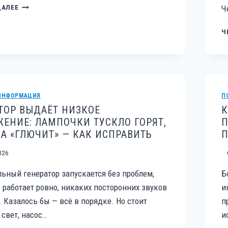
4-
ДАЛЕЕ
Ч
ТАКТНЫЙ
ДВИГАТЕЛЬ
Ч
«ЕСТ»
МАСЛО:
НОРМА
ИЛИ
ПРИЗНАК
ИЗНОСА?
ИНФОРМАЦИЯ
П
ТОР ВЫДАЁТ НИЗКОЕ
К
ЕНИЕ: ЛАМПОЧКИ ТУСКЛО ГОРЯТ,
П
А «ГЛЮЧИТ» — КАК ИСПРАВИТЬ
П
026
ьный генератор запускается без проблем,
Б
 работает ровно, никаких посторонних звуков
и
 Казалось бы — всё в порядке. Но стоит
п
свет, насос…
и