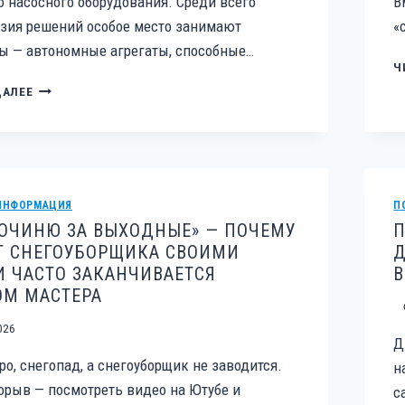
 насосного оборудования. Среди всего
В
зия решений особое место занимают
«
ы — автономные агрегаты, способные…
Ч
МОТОПОМПА:
ДАЛЕЕ
УСТРОЙСТВО,
НАЗНАЧЕНИЕ
И
ТИПИЧНЫЕ
НЕИСПРАВНОСТИ,
КОТОРЫЕ
ИНФОРМАЦИЯ
П
НУЖНО
ОЧИНЮ ЗА ВЫХОДНЫЕ» — ПОЧЕМУ
П
ЗНАТЬ
Т СНЕГОУБОРЩИКА СВОИМИ
Д
КАЖДОМУ
 ЧАСТО ЗАКАНЧИВАЕТСЯ
В
ВЛАДЕЛЬЦУ
ОМ МАСТЕРА
026
Д
ро, снегопад, а снегоуборщик не заводится.
н
рыв — посмотреть видео на Ютубе и
с