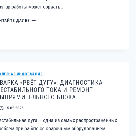
азгар работы может сорвать…
ПЕРФОРАТОР
ИТАЙТЕ ДАЛЕЕ
МОЛЧИТ:
ПОШАГОВАЯ
ДИАГНОСТИКА,
КОГДА
ИНСТРУМЕНТ
НЕ
СВЕРЛИТ
И
ОЛЕЗНАЯ ИНФОРМАЦИЯ
НЕ
ВАРКА «РВЁТ ДУГУ»: ДИАГНОСТИКА
БЬЕТ
ЕСТАБИЛЬНОГО ТОКА И РЕМОНТ
ЫПРЯМИТЕЛЬНОГО БЛОКА
15.02.2026
естабильная дуга — одна из самых распространённых
роблем при работе со сварочным оборудованием.