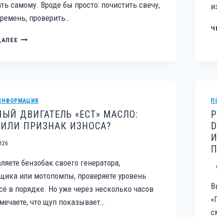
ть самому. Вроде бы просто: почистить свечу,
и
ремень, проверить…
Ч
«САМ
ДАЛЕЕ
ПОЧИНЮ
ЗА
ВЫХОДНЫЕ»
—
ПОЧЕМУ
РЕМОНТ
ИНФОРМАЦИЯ
П
СНЕГОУБОРЩИКА
НЫЙ ДВИГАТЕЛЬ «ЕСТ» МАСЛО:
Р
СВОИМИ
ИЛИ ПРИЗНАК ИЗНОСА?
D
РУКАМИ
И
ЧАСТО
026
П
ЗАКАНЧИВАЕТСЯ
ВЫЗОВОМ
ляете бензобак своего генератора,
МАСТЕРА
щика или мотопомпы, проверяете уровень
В
сё в порядке. Но уже через несколько часов
«
мечаете, что щуп показывает…
с