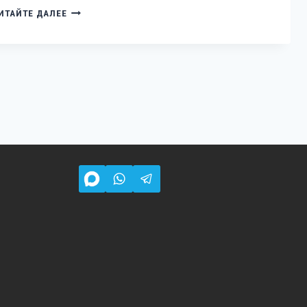
КАК
ИТАЙТЕ ДАЛЕЕ
ПРОДЛИТЬ
ЖИЗНЬ
БОЛГАРКЕ:
7
ПРАВИЛ,
КОТОРЫЕ
ЗНАЮТ
ТОЛЬКО
ПРОФЕССИОНАЛЬНЫЕ
СТРОИТЕЛИ