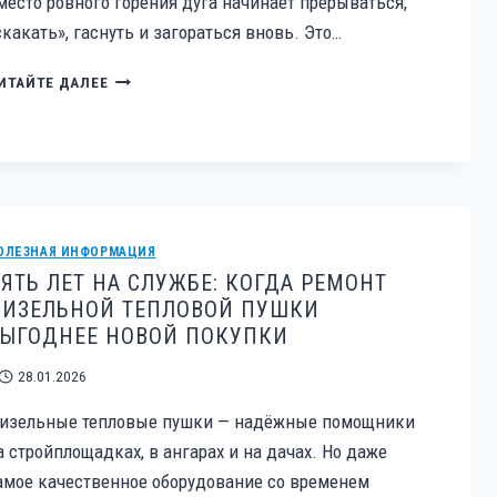
место ровного горения дуга начинает прерываться,
скакать», гаснуть и загораться вновь. Это…
СВАРКА
ИТАЙТЕ ДАЛЕЕ
«РВЁТ
ДУГУ»:
ДИАГНОСТИКА
НЕСТАБИЛЬНОГО
ТОКА
И
РЕМОНТ
ОЛЕЗНАЯ ИНФОРМАЦИЯ
ВЫПРЯМИТЕЛЬНОГО
ЯТЬ ЛЕТ НА СЛУЖБЕ: КОГДА РЕМОНТ
БЛОКА
ИЗЕЛЬНОЙ ТЕПЛОВОЙ ПУШКИ
ЫГОДНЕЕ НОВОЙ ПОКУПКИ
28.01.2026
изельные тепловые пушки — надёжные помощники
а стройплощадках, в ангарах и на дачах. Но даже
амое качественное оборудование со временем